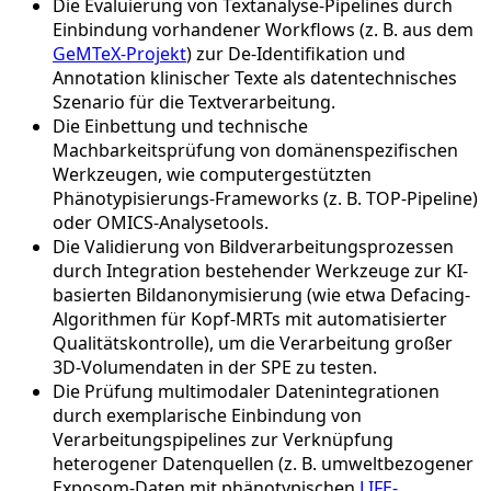
Die Evaluierung von Textanalyse-Pipelines durch
Einbindung vorhandener Workflows (z. B. aus dem
GeMTeX-Projekt
) zur De-Identifikation und
Annotation klinischer Texte als datentechnisches
Szenario für die Textverarbeitung.
Die Einbettung und technische
Machbarkeitsprüfung von domänenspezifischen
Werkzeugen, wie computergestützten
Phänotypisierungs-Frameworks (z. B. TOP-Pipeline)
oder OMICS-Analysetools.
Die Validierung von Bildverarbeitungsprozessen
durch Integration bestehender Werkzeuge zur KI-
basierten Bildanonymisierung (wie etwa Defacing-
Algorithmen für Kopf-MRTs mit automatisierter
Qualitätskontrolle), um die Verarbeitung großer
3D-Volumendaten in der SPE zu testen.
Die Prüfung multimodaler Datenintegrationen
durch exemplarische Einbindung von
Verarbeitungspipelines zur Verknüpfung
heterogener Datenquellen (z. B. umweltbezogener
Exposom-Daten mit phänotypischen
LIFE-